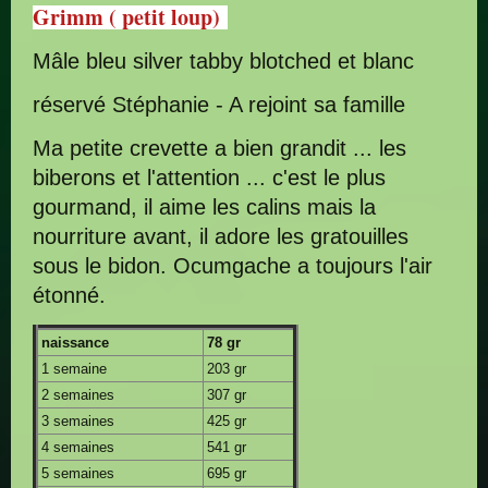
Grimm ( petit loup)
Mâle bleu silver tabby blotched et blanc
réservé Stéphanie - A rejoint sa famille
Ma petite crevette a bien grandit ... les
biberons et l'attention ... c'est le plus
gourmand, il aime les calins mais la
nourriture avant, il adore les gratouilles
sous le bidon. Ocumgache a toujours l'air
étonné.
naissance
78 gr
1 semaine
203 gr
2 semaines
307 gr
3 semaines
425 gr
4 semaines
541 gr
5 semaines
695 gr