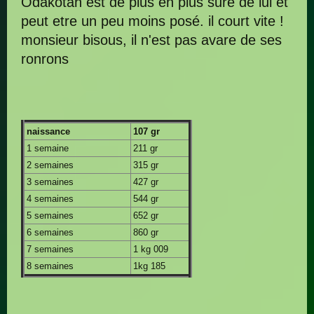
Odakotah est de plus en plus sure de lui et
peut etre un peu moins posé. il court vite !
monsieur bisous, il n'est pas avare de ses
ronrons
naissance
107 gr
1 semaine
211 gr
2 semaines
315 gr
3 semaines
427 gr
4 semaines
544 gr
5 semaines
652 gr
6 semaines
860 gr
7 semaines
1 kg 009
8 semaines
1kg 185