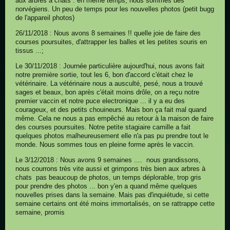
aux arbres à chats : en même temps, nous sommes des
norvégiens. Un peu de temps pour les nouvelles photos (petit bugg
de l'appareil photos)
26/11/2018 : Nous avons 8 semaines !! quelle joie de faire des
courses poursuites, d'attrapper les balles et les petites souris en
tissus ...;
Le 30/11/2018 : Journée particulière aujourd'hui, nous avons fait
notre première sortie, tout les 6, bon d'accord c'était chez le
vétérinaire. La vétérinaire nous a ausculté, pesé, nous a trouvé
sages et beaux, bon après c'était moins drôle, on a reçu notre
premier vaccin et notre puce electronique ... il y a eu des
courageux, et des petits chouineurs. Mais bon ça fait mal quand
même. Cela ne nous a pas empêché au retour à la maison de faire
des courses poursuites. Notre petite stagiaire camille a fait
quelques photos malheureusement elle n'a pas pu prendre tout le
monde. Nous sommes tous en pleine forme après le vaccin.
Le 3/12/2018 : Nous avons 9 semaines .... nous grandissons,
nous courrons très vite aussi et grimpons très bien aux arbres à
chats pas beaucoup de photos, un temps déplorable, trop gris
pour prendre des photos ... bon y'en a quand même quelques
nouvelles prises dans la semaine. Mais pas d'inquiétude, si cette
semaine certains ont été moins immortalisés, on se rattrappe cette
semaine, promis