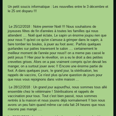
Un petit soucis informatique : Les nouvelles entre le 3 décembre et
le 25 ont disparu !!!
Le 25/12/2018 : Notre premier Noël !!! Nous souhaitons de
joyeuses fêtes de fin d'années à toutes les familles qui nous
attendent .... Noël quel éclate, Le sapin un énorme joujou rien que
pour nous !! qu'est ce qu'on s'amuse à grimper dans le sapin, à
faire tomber les boules, à jouer au foot avec. Parfois quelques
guirlandes sur pattes traversent le salon .... certainement le
meilleur moment de l'année pour nous!! on a meme pas cassé le
petit jesus !! Hier pour le réveillon, on a eu le droit a des petites
crevettes grises. Alors on a pas vraiment compris qu'on devait les
manger, on a surtout jouer avec !! Encore une énorme partie de
foot. A dans quelques jours, le grand jour, la stérilisation, les
rappels de vaccins, Ce n'est plus qu'une question de jours pour
que nous vous rejoignons dans votre maison ...
Le 28/12/2018 : Un grand jour aujourd'hui, nous sommes tous allé
ensemble chez le vétérinaire ! Stérilisations et rappels de
vaccination pour tous. Tout c'est bien passé, nous sommes
rentrés à la maison et nous jouons déjà normalement !! bon nous
avons un peu faim quand même car cela fait 24 heures que nous
n'avons pas mangé ....