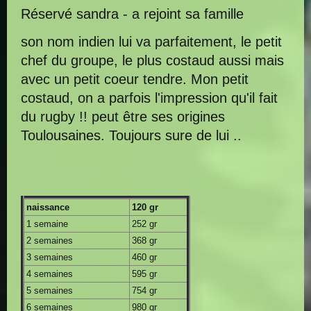
Réservé sandra - a rejoint sa famille
son nom indien lui va parfaitement, le petit
chef du groupe, le plus costaud aussi mais
avec un petit coeur tendre. Mon petit
costaud, on a parfois l'impression qu'il fait
du rugby !! peut être ses origines
Toulousaines. Toujours sure de lui ..
naissance
120 gr
1 semaine
252 gr
2 semaines
368 gr
3 semaines
460 gr
4 semaines
595 gr
5 semaines
754 gr
6 semaines
980 gr