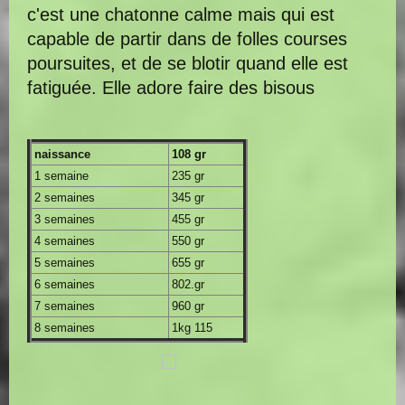
c'est une chatonne calme mais qui est
capable de partir dans de folles courses
poursuites, et de se blotir quand elle est
fatiguée. Elle adore faire des bisous
naissance
108 gr
1 semaine
235 gr
2 semaines
345 gr
3 semaines
455 gr
4 semaines
550 gr
5 semaines
655 gr
6 semaines
802.gr
7 semaines
960 gr
8 semaines
1kg 115