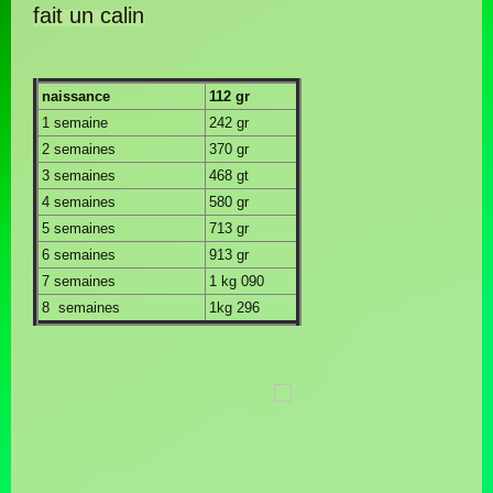
fait un calin
naissance
112 gr
1 semaine
242 gr
2 semaines
370 gr
3 semaines
468 gt
4 semaines
580 gr
5 semaines
713 gr
6 semaines
913 gr
7 semaines
1 kg 090
8 semaines
1kg 296