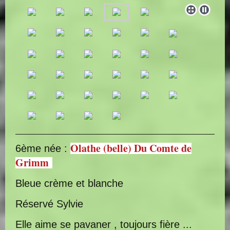
Olathe (belle) Du Comte de
6ème née :
Grimm
Bleue crème et blanche
Réservé Sylvie
Elle aime se pavaner , toujours fière ...