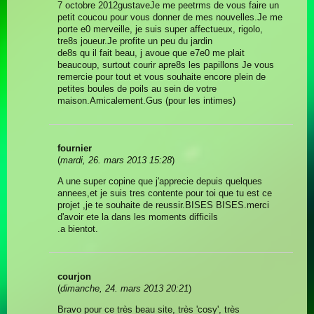
7 octobre 2012gustaveJe me peetrms de vous faire un
petit coucou pour vous donner de mes nouvelles.Je me
porte e0 merveille, je suis super affectueux, rigolo,
tre8s joueur.Je profite un peu du jardin
de8s qu il fait beau, j avoue que e7e0 me plait
beaucoup, surtout courir apre8s les papillons Je vous
remercie pour tout et vous souhaite encore plein de
petites boules de poils au sein de votre
maison.Amicalement.Gus (pour les intimes)
fournier
(
mardi, 26. mars 2013 15:28
)
A une super copine que j'apprecie depuis quelques
annees,et je suis tres contente pour toi que tu est ce
projet ,je te souhaite de reussir.BISES BISES.merci
d'avoir ete la dans les moments difficils
.a bientot.
courjon
(
dimanche, 24. mars 2013 20:21
)
Bravo pour ce très beau site, très 'cosy', très